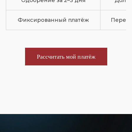
Одобрение за 2–3 дня
Долго
Фиксированный платёж
Перепл
Рассчитать мой платёж